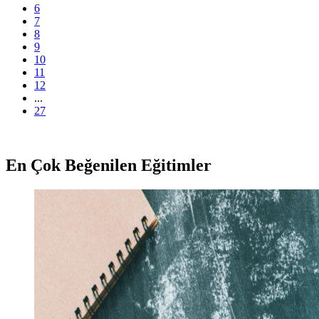
6
7
8
9
10
11
12
...
27
En Çok Beğenilen Eğitimler