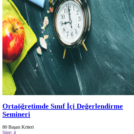
Ortaöğretimde Sınıf İçi Değerlendirme
Semineri
80
Başarı Kriteri
Süre: 4