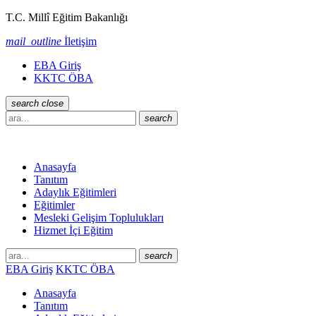
T.C. Millî Eğitim Bakanlığı
mail_outline
İletişim
EBA Giriş
KKTC ÖBA
search
close
search
Anasayfa
Tanıtım
Adaylık Eğitimleri
Eğitimler
Mesleki Gelişim Toplulukları
Hizmet İçi Eğitim
search
EBA Giriş
KKTC ÖBA
Anasayfa
Tanıtım