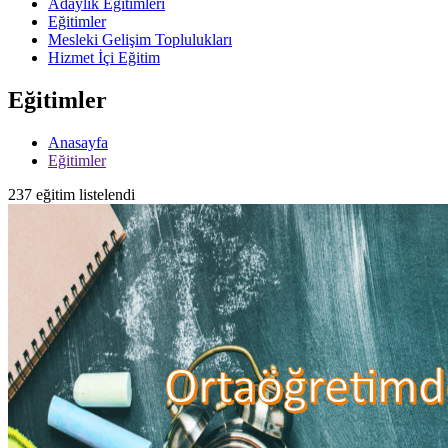
Adaylık Eğitimleri
Eğitimler
Mesleki Gelişim Toplulukları
Hizmet İçi Eğitim
Eğitimler
Anasayfa
Eğitimler
237 eğitim listelendi