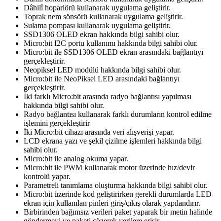
Dâhilî hoparlörü kullanarak uygulama geliştirir.
Toprak nem sönsörü kullanarak uygulama geliştirir.
Sulama pompası kullanarak uygulama geliştirir.
SSD1306 OLED ekran hakkında bilgi sahibi olur.
Micro:bit I2C portu kullanımı hakkında bilgi sahibi olur.
Micro:bit ile SSD1306 OLED ekran arasındaki bağlantıyı
gerçekleştirir.
Neopiksel LED modülü hakkında bilgi sahibi olur.
Micro:bit ile NeoPiksel LED arasındaki bağlantıyı
gerçekleştirir.
İki farklı Micro:bit arasında radyo bağlantısı yapılması
hakkında bilgi sahibi olur.
Radyo bağlantısı kullanarak farklı durumların kontrol edilme
işlemini gerçekleştirir
İki Micro:bit cihazı arasında veri alışverişi yapar.
LCD ekrana yazı ve şekil çizilme işlemleri hakkında bilgi
sahibi olur.
Micro:bit ile analog okuma yapar.
Micro:bit ile PWM kullanarak motor üzerinde hız/devir
kontrolü yapar.
Parametreli tanımlama oluşturma hakkında bilgi sahibi olur.
Micro:bit üzerinde kod geliştirirken gerekli durumlarda LED
ekran için kullanılan pinleri giriş/çıkış olarak yapılandırır.
Birbirinden bağımsız verileri paket yaparak bir metin halinde
göndermeyi ve paketi çözerek verilere erişir.