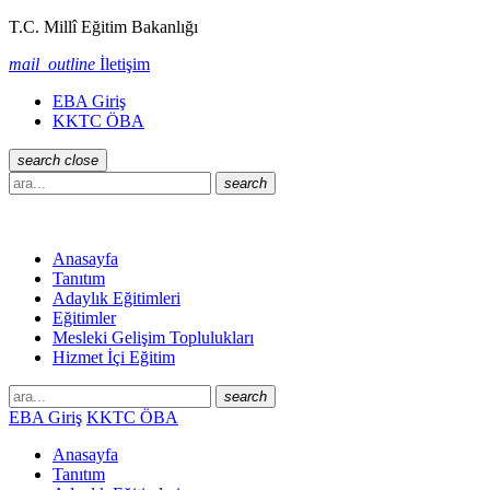
T.C. Millî Eğitim Bakanlığı
mail_outline
İletişim
EBA Giriş
KKTC ÖBA
search
close
search
Anasayfa
Tanıtım
Adaylık Eğitimleri
Eğitimler
Mesleki Gelişim Toplulukları
Hizmet İçi Eğitim
search
EBA Giriş
KKTC ÖBA
Anasayfa
Tanıtım