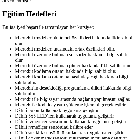
düzenlenmiştir.
Eğitim Hedefleri
Bu faaliyeti başarı ile tamamlayan her kursiyer;
Micro:bit modellerinin temel özellikleri hakkında fikir sahibi
olur.
Micro:bit modelleri arasındaki ortak özellikleri bilir.
Micro:bit üzerinde bulunan sensörler hakkında bilgi sahibi
olur.
Micro:bit üzerinde bulunan pinler hakkında fikir sahibi olur.
Micro:bit kodlama ortamı hakkında bilgi sahibi olur.
Micro:bit kodlama ortamına nasıl ulaşacağı hakkında bilgi
sahibi olur.
Micro:bit’in desteklediği programlama dilleri hakkında bilgi
sahibi olur.
Micro:bit ile bilgisayar arasında bağlantı yapılmasını sağlar.
Micro:bit’e kod dosyasını yükleme işlemini gerçekleştirir.
Dâhilî buton kullanarak uygulama geliştirir.
Dâhilî 5x5 LED’leri kullanarak uygulama geliştirir.
Dâhilî ivmeölçer sensörünü kullanarak uygulama geliştirir.
Dâhilî ivmeölçer sensörünü kalibre eder.
Dâhilî sıcaklık sensörünü kullanarak uygulama geliştirir.
Dâhilî dokunmatik sensörü kullanarak uygulama geliştirir.