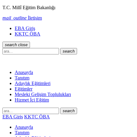
T.C. Millî Eğitim Bakanlığı
mail_outline
İletişim
EBA Giriş
KKTC ÖBA
search
close
search
Anasayfa
Tanıtım
Adaylık Eğitimleri
Eğitimler
Mesleki Gelişim Toplulukları
Hizmet İçi Eğitim
search
EBA Giriş
KKTC ÖBA
Anasayfa
Tanıtım