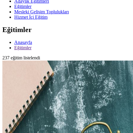
Adaylık Eğitimleri
Eğitimler
Mesleki Gelişim Toplulukları
Hizmet İçi Eğitim
Eğitimler
Anasayfa
Eğitimler
237 eğitim listelendi