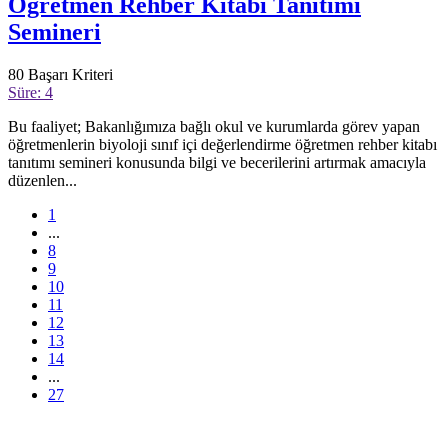
Öğretmen Rehber Kitabı Tanıtımı
Semineri
80
Başarı Kriteri
Süre: 4
Bu faaliyet; Bakanlığımıza bağlı okul ve kurumlarda görev yapan
öğretmenlerin biyoloji sınıf içi değerlendirme öğretmen rehber kitabı
tanıtımı semineri konusunda bilgi ve becerilerini artırmak amacıyla
düzenlen...
1
...
8
9
10
11
12
13
14
...
27