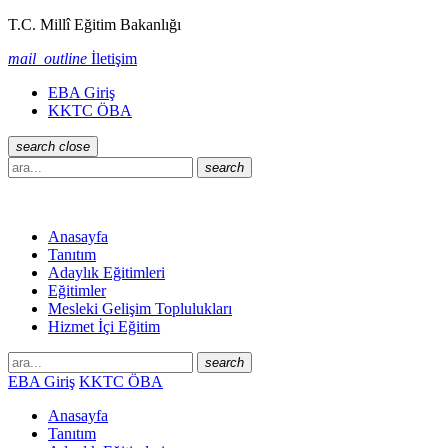
T.C. Millî Eğitim Bakanlığı
mail_outline
İletişim
EBA Giriş
KKTC ÖBA
search
close
search
Anasayfa
Tanıtım
Adaylık Eğitimleri
Eğitimler
Mesleki Gelişim Toplulukları
Hizmet İçi Eğitim
search
EBA Giriş
KKTC ÖBA
Anasayfa
Tanıtım