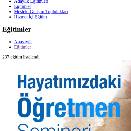
Adaylık Eğitimleri
Eğitimler
Mesleki Gelişim Toplulukları
Hizmet İçi Eğitim
Eğitimler
Anasayfa
Eğitimler
237 eğitim listelendi