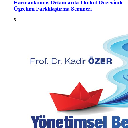
Harmanlanmış Ortamlarda İlkokul Düzeyinde
Öğretimi Farklılaştırma Semineri
5