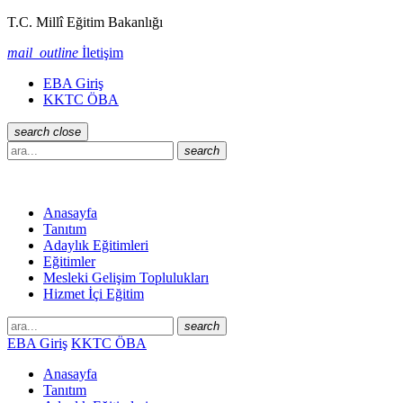
T.C. Millî Eğitim Bakanlığı
mail_outline
İletişim
EBA Giriş
KKTC ÖBA
search
close
search
Anasayfa
Tanıtım
Adaylık Eğitimleri
Eğitimler
Mesleki Gelişim Toplulukları
Hizmet İçi Eğitim
search
EBA Giriş
KKTC ÖBA
Anasayfa
Tanıtım