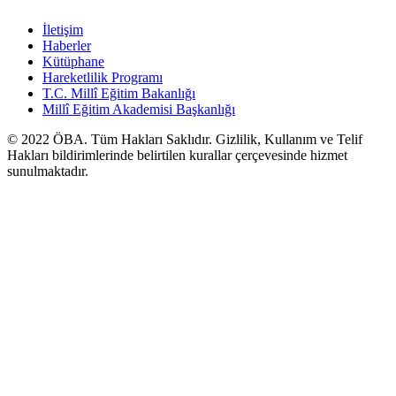
İletişim
Haberler
Kütüphane
Hareketlilik Programı
T.C. Millî Eğitim Bakanlığı
Millî Eğitim Akademisi Başkanlığı
© 2022
ÖBA
. Tüm Hakları Saklıdır. Gizlilik, Kullanım ve Telif
Hakları bildirimlerinde belirtilen kurallar çerçevesinde hizmet
sunulmaktadır.