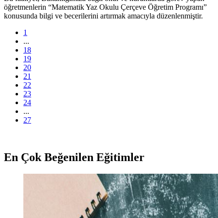
öğretmenlerin “Matematik Yaz Okulu Çerçeve Öğretim Programı”
konusunda bilgi ve becerilerini artırmak amacıyla düzenlenmiştir.
1
...
18
19
20
21
22
23
24
...
27
En Çok Beğenilen Eğitimler