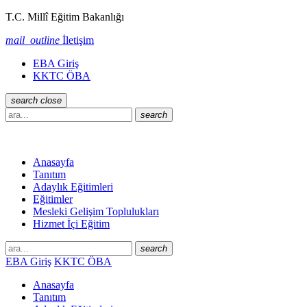
T.C. Millî Eğitim Bakanlığı
mail_outline
İletişim
EBA Giriş
KKTC ÖBA
search
close
search
Anasayfa
Tanıtım
Adaylık Eğitimleri
Eğitimler
Mesleki Gelişim Toplulukları
Hizmet İçi Eğitim
search
EBA Giriş
KKTC ÖBA
Anasayfa
Tanıtım