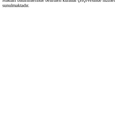
Hakları bildirimlerinde belirtilen kurallar çerçevesinde hizmet
sunulmaktadır.