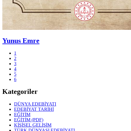
Yunus Emre
1
2
3
4
5
6
Kategoriler
DÜNYA EDEBİYATI
EDEBİYAT TARİHİ
EĞİTİM
EĞİTİM (PDF)
KİŞİSEL GELİŞİM
TÜRK DÜNYASI EDEBİYATI