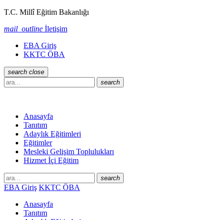
T.C. Millî Eğitim Bakanlığı
mail_outline
İletişim
EBA Giriş
KKTC ÖBA
search
close
search
Anasayfa
Tanıtım
Adaylık Eğitimleri
Eğitimler
Mesleki Gelişim Toplulukları
Hizmet İçi Eğitim
search
EBA Giriş
KKTC ÖBA
Anasayfa
Tanıtım