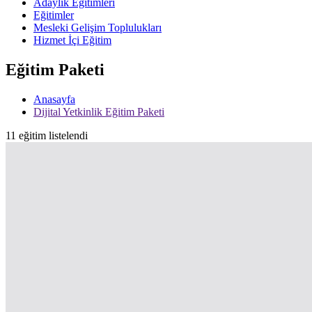
Adaylık Eğitimleri
Eğitimler
Mesleki Gelişim Toplulukları
Hizmet İçi Eğitim
Eğitim Paketi
Anasayfa
Dijital Yetkinlik Eğitim Paketi
11 eğitim listelendi