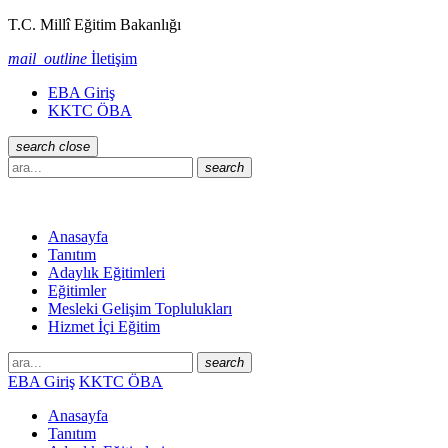
T.C. Millî Eğitim Bakanlığı
mail_outline
İletişim
EBA Giriş
KKTC ÖBA
search
close
search
Anasayfa
Tanıtım
Adaylık Eğitimleri
Eğitimler
Mesleki Gelişim Toplulukları
Hizmet İçi Eğitim
search
EBA Giriş
KKTC ÖBA
Anasayfa
Tanıtım