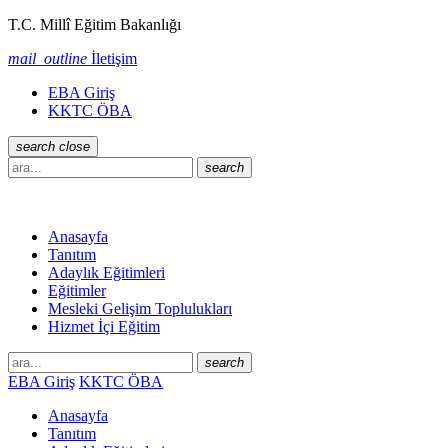
T.C. Millî Eğitim Bakanlığı
mail_outline
İletişim
EBA Giriş
KKTC ÖBA
search
close
search
Anasayfa
Tanıtım
Adaylık Eğitimleri
Eğitimler
Mesleki Gelişim Toplulukları
Hizmet İçi Eğitim
search
EBA Giriş
KKTC ÖBA
Anasayfa
Tanıtım