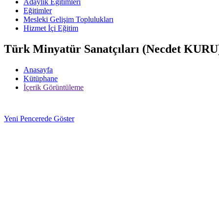
Adaylık Eğitimleri
Eğitimler
Mesleki Gelişim Toplulukları
Hizmet İçi Eğitim
Türk Minyatür Sanatçıları (Necdet KURU
Anasayfa
Kütüphane
İçerik Görüntüleme
Yeni Pencerede Göster