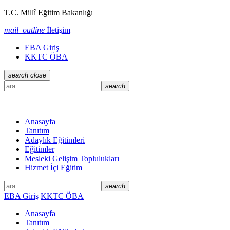
T.C. Millî Eğitim Bakanlığı
mail_outline
İletişim
EBA Giriş
KKTC ÖBA
search
close
search
Anasayfa
Tanıtım
Adaylık Eğitimleri
Eğitimler
Mesleki Gelişim Toplulukları
Hizmet İçi Eğitim
search
EBA Giriş
KKTC ÖBA
Anasayfa
Tanıtım