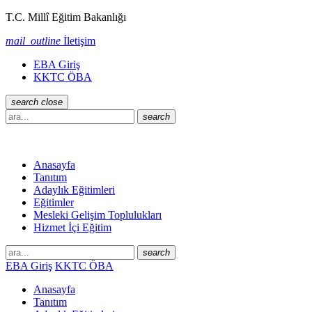
T.C. Millî Eğitim Bakanlığı
mail_outline
İletişim
EBA Giriş
KKTC ÖBA
search
close
search
Anasayfa
Tanıtım
Adaylık Eğitimleri
Eğitimler
Mesleki Gelişim Toplulukları
Hizmet İçi Eğitim
search
EBA Giriş
KKTC ÖBA
Anasayfa
Tanıtım