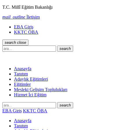
T.C. Millî Eğitim Bakanlığı
mail_outline
İletişim
EBA Giriş
KKTC ÖBA
search
close
search
Anasayfa
Tanıtım
Adaylık Eğitimleri
Eğitimler
Mesleki Gelişim Toplulukları
Hizmet İçi Eğitim
search
EBA Giriş
KKTC ÖBA
Anasayfa
Tanıtım