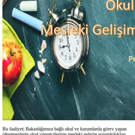
Bu faaliyet; Bakanlığımıza bağlı okul ve kurumlarda görev yapan
öğretmenlerin okul yöneticilerinin mesleki gelişim sorumlulukları