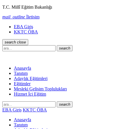
T.C. Millî Eğitim Bakanlığı
mail_outline
İletişim
EBA Giriş
KKTC ÖBA
search
close
search
Anasayfa
Tanıtım
Adaylık Eğitimleri
Eğitimler
Mesleki Gelişim Toplulukları
Hizmet İçi Eğitim
search
EBA Giriş
KKTC ÖBA
Anasayfa
Tanıtım