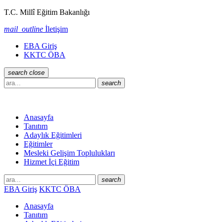
T.C. Millî Eğitim Bakanlığı
mail_outline
İletişim
EBA Giriş
KKTC ÖBA
search
close
search
Anasayfa
Tanıtım
Adaylık Eğitimleri
Eğitimler
Mesleki Gelişim Toplulukları
Hizmet İçi Eğitim
search
EBA Giriş
KKTC ÖBA
Anasayfa
Tanıtım