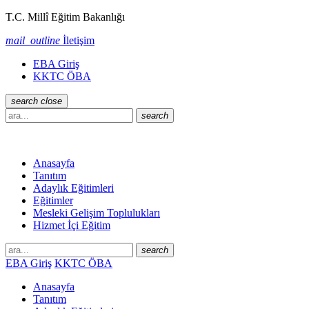
T.C. Millî Eğitim Bakanlığı
mail_outline
İletişim
EBA Giriş
KKTC ÖBA
search
close
search
Anasayfa
Tanıtım
Adaylık Eğitimleri
Eğitimler
Mesleki Gelişim Toplulukları
Hizmet İçi Eğitim
search
EBA Giriş
KKTC ÖBA
Anasayfa
Tanıtım