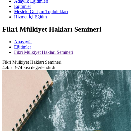
Adaylık Eğitimleri
Eğitimler
Mesleki Gelişim Toplulukları
Hizmet İçi Eğitim
Fikri Mülkiyet Hakları Semineri
Anasayfa
Eğitimler
Fikri Mülkiyet Hakları Semineri
Fikri Mülkiyet Hakları Semineri
4.4/5
1974 kişi değerlendirdi