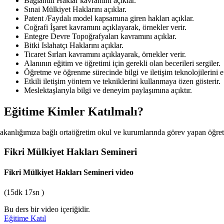
Bağlantılı Haklar kavramını açıklar.
Sınai Mülkiyet Haklarını açıklar.
Patent /Faydalı model kapsamına giren hakları açıklar.
Coğrafi İşaret kavramını açıklayarak, örnekler verir.
Entegre Devre Topoğrafyaları kavramını açıklar.
Bitki Islahatçı Haklarını açıklar.
Ticaret Sırları kavramını açıklayarak, örnekler verir.
Alanının eğitim ve öğretimi için gerekli olan becerileri sergiler.
Öğretme ve öğrenme sürecinde bilgi ve iletişim teknolojilerini et
Etkili iletişim yöntem ve tekniklerini kullanmaya özen gösterir.
Meslektaşlarıyla bilgi ve deneyim paylaşımına açıktır.
Eğitime Kimler Katılmalı?
akanlığımıza bağlı ortaöğretim okul ve kurumlarında görev yapan öğre
Fikri Mülkiyet Hakları Semineri
Fikri Mülkiyet Hakları Semineri
video
(15dk 17sn )
Bu ders bir video içeriğidir.
Eğitime Katıl