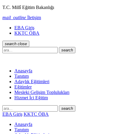
T.C. Millî Eğitim Bakanlığı
mail_outline
İletişim
EBA Giriş
KKTC ÖBA
search
close
search
Anasayfa
Tanıtım
Adaylık Eğitimleri
Eğitimler
Mesleki Gelişim Toplulukları
Hizmet İçi Eğitim
search
EBA Giriş
KKTC ÖBA
Anasayfa
Tanıtım