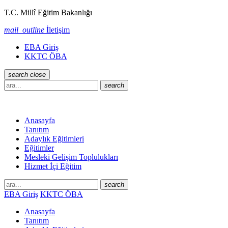
T.C. Millî Eğitim Bakanlığı
mail_outline
İletişim
EBA Giriş
KKTC ÖBA
search
close
search
Anasayfa
Tanıtım
Adaylık Eğitimleri
Eğitimler
Mesleki Gelişim Toplulukları
Hizmet İçi Eğitim
search
EBA Giriş
KKTC ÖBA
Anasayfa
Tanıtım