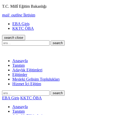
T.C. Millî Eğitim Bakanlığı
mail_outline
İletişim
EBA Giriş
KKTC ÖBA
search
close
search
Anasayfa
Tanıtım
Adaylık Eğitimleri
Eğitimler
Mesleki Gelişim Toplulukları
Hizmet İçi Eğitim
search
EBA Giriş
KKTC ÖBA
Anasayfa
Tanıtım